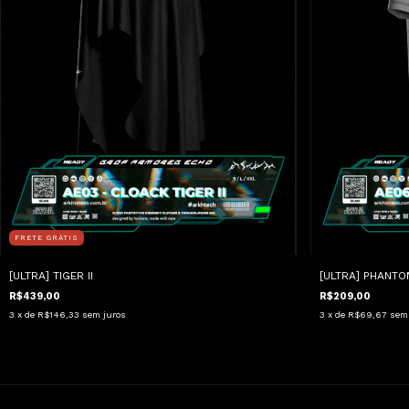
FRETE GRÁTIS
[ULTRA] TIGER II
[ULTRA] PHANTO
R$439,00
R$209,00
3
x de
R$146,33
sem juros
3
x de
R$69,67
sem